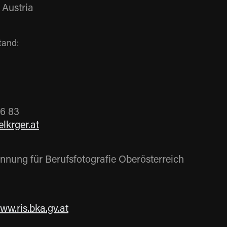
 Austria
tand:
36 83
lkrger.at
innung für Berufsfotografie Oberösterreich
ww.ris.bka.gv.at